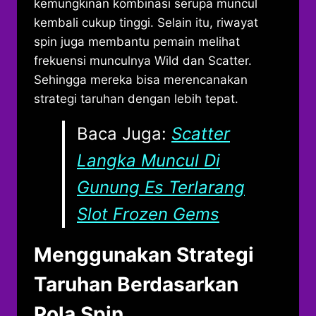
kemungkinan kombinasi serupa muncul
kembali cukup tinggi. Selain itu, riwayat
spin juga membantu pemain melihat
frekuensi munculnya Wild dan Scatter.
Sehingga mereka bisa merencanakan
strategi taruhan dengan lebih tepat.
Baca Juga:
Scatter
Langka Muncul Di
Gunung Es Terlarang
Slot Frozen Gems
Menggunakan Strategi
Taruhan Berdasarkan
Pola Spin