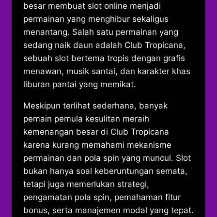
besar membuat slot online menjadi
permainan yang menghibur sekaligus
menantang. Salah satu permainan yang
sedang naik daun adalah Club Tropicana,
sebuah slot bertema tropis dengan grafis
menawan, musik santai, dan karakter khas
liburan pantai yang memikat.
Meskipun terlihat sederhana, banyak
pemain pemula kesulitan meraih
kemenangan besar di Club Tropicana
karena kurang memahami mekanisme
permainan dan pola spin yang muncul. Slot
bukan hanya soal keberuntungan semata,
tetapi juga memerlukan strategi,
pengamatan pola spin, pemahaman fitur
bonus, serta manajemen modal yang tepat.