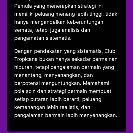
Pemula yang menerapkan strategi ini
memiliki peluang menang lebih tinggi, tidak
hanya mengandalkan keberuntungan
semata, tetapi juga analisis dan
pengamatan sistematis.
Dengan pendekatan yang sistematis, Club
Tropicana bukan hanya sekadar permainan
hiburan, tetapi pengalaman bermain yang
menantang, menyenangkan, dan
berpotensi menguntungkan. Memahami
pola spin dan strategi bermain membuat
setiap putaran lebih berarti, peluang
kemenangan lebih realistis, dan
pengalaman bermain lebih menyenangkan.