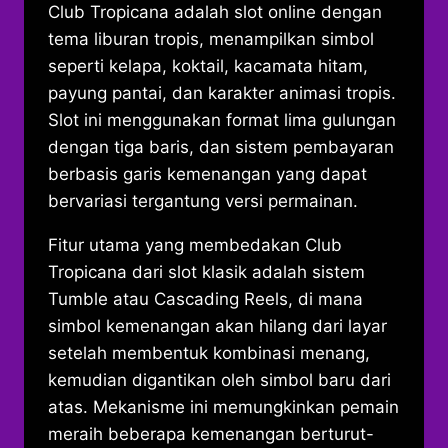
Club Tropicana adalah slot online dengan
tema liburan tropis, menampilkan simbol
seperti kelapa, koktail, kacamata hitam,
payung pantai, dan karakter animasi tropis.
Slot ini menggunakan format lima gulungan
dengan tiga baris, dan sistem pembayaran
berbasis garis kemenangan yang dapat
bervariasi tergantung versi permainan.
Fitur utama yang membedakan Club
Tropicana dari slot klasik adalah sistem
Tumble atau Cascading Reels, di mana
simbol kemenangan akan hilang dari layar
setelah membentuk kombinasi menang,
kemudian digantikan oleh simbol baru dari
atas. Mekanisme ini memungkinkan pemain
meraih beberapa kemenangan berturut-