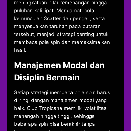
meningkatkan nilai kemenangan hingga
puluhan kali lipat. Mengamati pola
kemunculan Scatter dan pengali, serta
menyesuaikan taruhan pada putaran
tersebut, menjadi strategi penting untuk
membaca pola spin dan memaksimalkan
hasil.
Manajemen Modal dan
Disiplin Bermain
Setiap strategi membaca pola spin harus
diiringi dengan manajemen modal yang
baik. Club Tropicana memiliki volatilitas
menengah hingga tinggi, sehingga
beberapa spin bisa berakhir tanpa