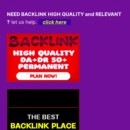
NEED BACKLINK HIGH QUALITY and RELEVANT
?
let us help.
click here