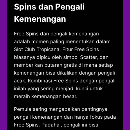
Spins dan Pengali
Kemenangan
Free Spins dan pengali kemenangan
adalah momen paling menentukan dalam
Slot Club Tropicana. Fitur Free Spins
biasanya dipicu oleh simbol Scatter, dan
memberikan putaran gratis di mana setiap
kemenangan bisa dikalikan dengan pengali
acak. Kombinasi Free Spins dengan pengali
inilah yang sering menjadi kunci untuk
meraih kemenangan besar.
Pemula sering mengabaikan pentingnya
pengali kemenangan dan hanya fokus pada
Free Spins. Padahal, pengali ini bisa