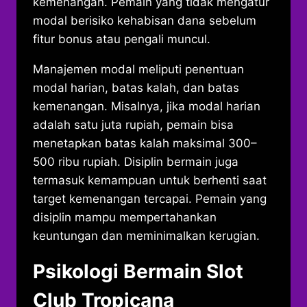
kemenangan. Pemain yang tidak mengatur
modal berisiko kehabisan dana sebelum
fitur bonus atau pengali muncul.
Manajemen modal meliputi penentuan
modal harian, batas kalah, dan batas
kemenangan. Misalnya, jika modal harian
adalah satu juta rupiah, pemain bisa
menetapkan batas kalah maksimal 300–
500 ribu rupiah. Disiplin bermain juga
termasuk kemampuan untuk berhenti saat
target kemenangan tercapai. Pemain yang
disiplin mampu mempertahankan
keuntungan dan meminimalkan kerugian.
Psikologi Bermain Slot
Club Tropicana