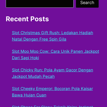
Search
Recent Posts
Slot Christmas Gift Rush: Ledakan Hadiah
Natal Dengan Free Spin Gila
Slot Moo Moo Cow: Cara Unik Panen Jackpot
Dari Sapi Hoki
Slot Chicky Run: Pola Ayam Gacor Dengan
Jackpot Mudah Pecah
Slot Cheeky Emperor: Bocoran Pola Kaisar
Bawa Hujan Cuan