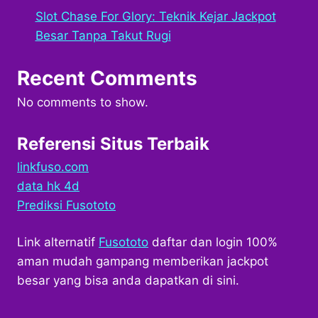
Slot Chase For Glory: Teknik Kejar Jackpot
Besar Tanpa Takut Rugi
Recent Comments
No comments to show.
Referensi Situs Terbaik
linkfuso.com
data hk 4d
Prediksi Fusototo
Link alternatif
Fusototo
daftar dan login 100%
aman mudah gampang memberikan jackpot
besar yang bisa anda dapatkan di sini.