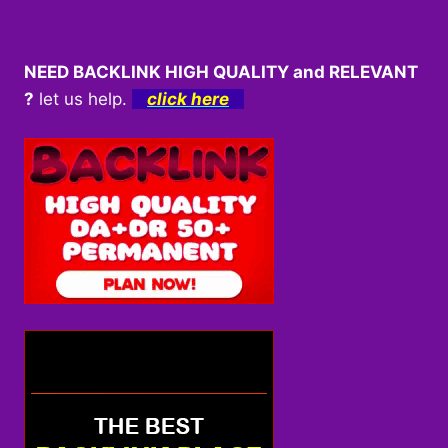
NEED BACKLINK HIGH QUALITY and RELEVANT
?
let us help.
click here