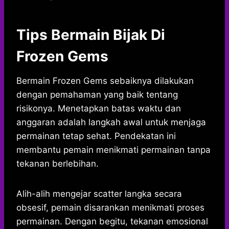
Tips Bermain Bijak Di
Frozen Gems
Bermain Frozen Gems sebaiknya dilakukan
dengan pemahaman yang baik tentang
risikonya. Menetapkan batas waktu dan
anggaran adalah langkah awal untuk menjaga
permainan tetap sehat. Pendekatan ini
membantu pemain menikmati permainan tanpa
tekanan berlebihan.
Alih-alih mengejar scatter langka secara
obsesif, pemain disarankan menikmati proses
permainan. Dengan begitu, tekanan emosional