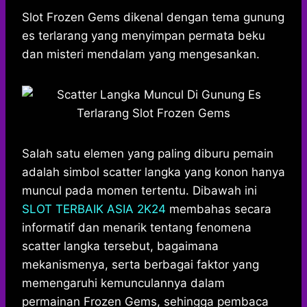
h
a
e
k
i
a
c
s
y
n
Slot Frozen Gems dikenal dengan tema gunung
t
e
s
p
e
es terlarang yang menyimpan permata beku
s
b
e
e
dan misteri mendalam yang mengesankan.
A
o
n
p
o
g
p
k
e
r
Salah satu elemen yang paling diburu pemain
adalah simbol scatter langka yang konon hanya
muncul pada momen tertentu. Dibawah ini
SLOT TERBAIK ASIA 2K24
membahas secara
informatif dan menarik tentang fenomena
scatter langka tersebut, bagaimana
mekanismenya, serta berbagai faktor yang
memengaruhi kemunculannya dalam
permainan Frozen Gems, sehingga pembaca