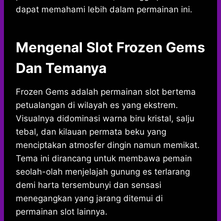
dapat memahami lebih dalam permainan ini.
Mengenal Slot Frozen Gems
Dan Temanya
Frozen Gems adalah permainan slot bertema
petualangan di wilayah es yang ekstrem.
Visualnya didominasi warna biru kristal, salju
tebal, dan kilauan permata beku yang
menciptakan atmosfer dingin namun memikat.
Tema ini dirancang untuk membawa pemain
seolah-olah menjelajah gunung es terlarang
demi harta tersembunyi dan sensasi
menegangkan yang jarang ditemui di
permainan slot lainnya.