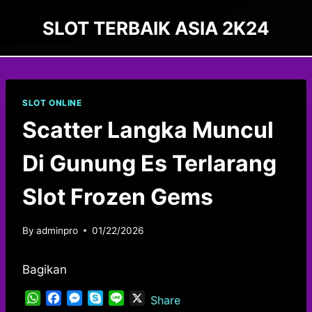
Skip
SLOT TERBAIK ASIA 2K24
to
content
SLOT ONLINE
Scatter Langka Muncul
Di Gunung Es Terlarang
Slot Frozen Gems
By
adminpro
01/22/2026
Bagikan
W
F
M
S
L
X
Share