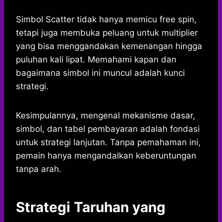
Simbol Scatter tidak hanya memicu free spin,
tetapi juga membuka peluang untuk multiplier
yang bisa menggandakan kemenangan hingga
puluhan kali lipat. Memahami kapan dan
bagaimana simbol ini muncul adalah kunci
strategi.
Kesimpulannya, mengenal mekanisme dasar,
simbol, dan tabel pembayaran adalah fondasi
untuk strategi lanjutan. Tanpa pemahaman ini,
pemain hanya mengandalkan keberuntungan
tanpa arah.
Strategi Taruhan yang