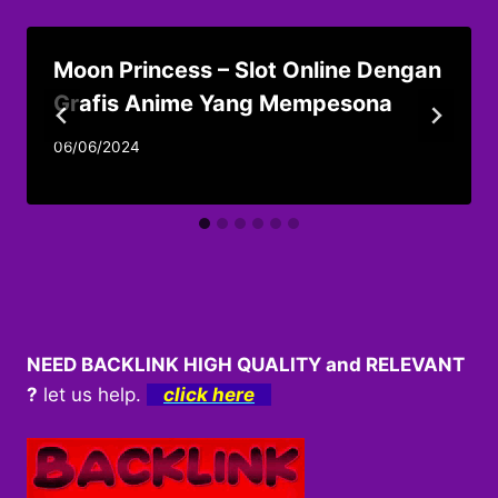
Moon Princess – Slot Online Dengan
Grafis Anime Yang Mempesona
06/06/2024
NEED BACKLINK HIGH QUALITY and RELEVANT
?
let us help.
click here