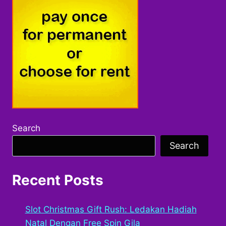
Search
Search
Recent Posts
Slot Christmas Gift Rush: Ledakan Hadiah
Natal Dengan Free Spin Gila