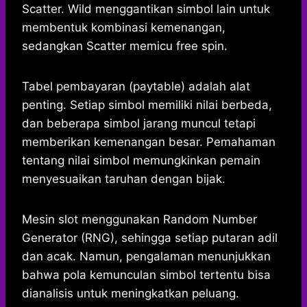
Scatter. Wild menggantikan simbol lain untuk
membentuk kombinasi kemenangan,
sedangkan Scatter memicu free spin.
Tabel pembayaran (paytable) adalah alat
penting. Setiap simbol memiliki nilai berbeda,
dan beberapa simbol jarang muncul tetapi
memberikan kemenangan besar. Pemahaman
tentang nilai simbol memungkinkan pemain
menyesuaikan taruhan dengan bijak.
Mesin slot menggunakan Random Number
Generator (RNG), sehingga setiap putaran adil
dan acak. Namun, pengalaman menunjukkan
bahwa pola kemunculan simbol tertentu bisa
dianalisis untuk meningkatkan peluang.