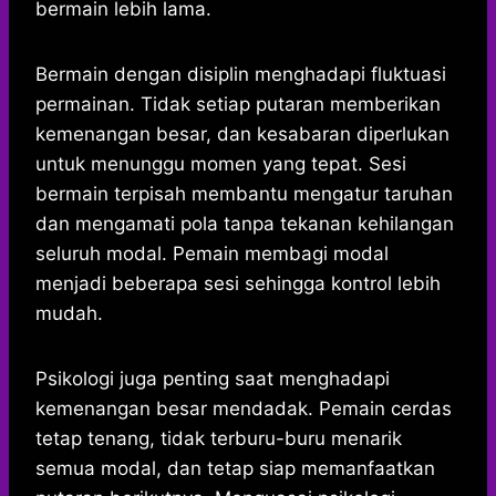
bermain lebih lama.
Bermain dengan disiplin menghadapi fluktuasi
permainan. Tidak setiap putaran memberikan
kemenangan besar, dan kesabaran diperlukan
untuk menunggu momen yang tepat. Sesi
bermain terpisah membantu mengatur taruhan
dan mengamati pola tanpa tekanan kehilangan
seluruh modal. Pemain membagi modal
menjadi beberapa sesi sehingga kontrol lebih
mudah.
Psikologi juga penting saat menghadapi
kemenangan besar mendadak. Pemain cerdas
tetap tenang, tidak terburu-buru menarik
semua modal, dan tetap siap memanfaatkan