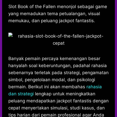
h
a
e
k
i
a
c
s
y
n
Slot Book of the Fallen menonjol sebagai game
t
e
s
p
e
yang memadukan tema petualangan, visual
s
b
e
e
memukau, dan peluang jackpot fantastis.
A
o
n
p
o
g
p
k
e
r
Banyak pemain percaya kemenangan besar
hanyalah soal keberuntungan, padahal rahasia
sebenarnya terletak pada strategi, pengamatan
simbol, pengelolaan modal, dan psikologi
bermain. Berikut ini akan membahas
rahasia
dan strategi
lengkap untuk meningkatkan
peluang mendapatkan jackpot fantastis dengan
cepat menyertakan simulasi, studi kasus, dan
tips harian dari pemain profesional agar Anda