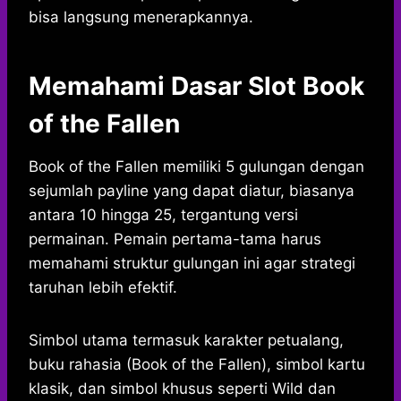
bisa langsung menerapkannya.
Memahami Dasar Slot Book
of the Fallen
Book of the Fallen memiliki 5 gulungan dengan
sejumlah payline yang dapat diatur, biasanya
antara 10 hingga 25, tergantung versi
permainan. Pemain pertama-tama harus
memahami struktur gulungan ini agar strategi
taruhan lebih efektif.
Simbol utama termasuk karakter petualang,
buku rahasia (Book of the Fallen), simbol kartu
klasik, dan simbol khusus seperti Wild dan