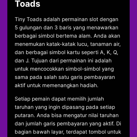
Toads
Tiny Toads adalah permainan slot dengan
5 gulungan dan 3 baris yang menawarkan
berbagai simbol bertema alam. Anda akan
menemukan katak-katak lucu, tanaman air,
dan berbagai simbol kartu seperti A, K, Q,
dan J. Tujuan dari permainan ini adalah
untuk mencocokkan simbol-simbol yang
sama pada salah satu garis pembayaran
aktif untuk memenangkan hadiah.
Setiap pemain dapat memilih jumlah
taruhan yang ingin dipasang pada setiap
putaran. Anda bisa mengatur nilai taruhan
dan jumlah garis pembayaran yang aktif. Di
bagian bawah layar, terdapat tombol untuk