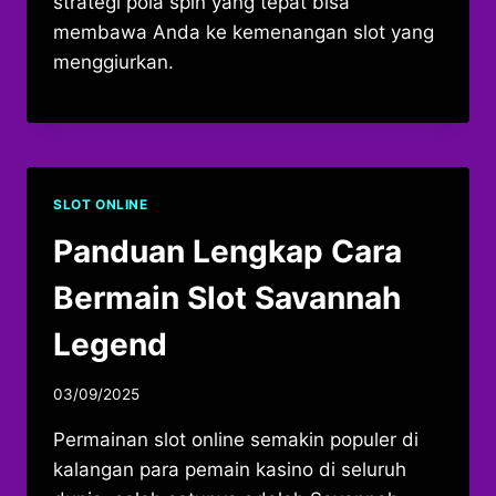
strategi pola spin yang tepat bisa
membawa Anda ke kemenangan slot yang
menggiurkan.
SLOT ONLINE
Panduan Lengkap Cara
Bermain Slot Savannah
Legend
03/09/2025
Permainan slot online semakin populer di
kalangan para pemain kasino di seluruh