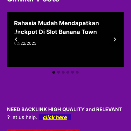
Rahasia Mudah Mendapatkan
Jackpot Di Slot Banana Town
02/22/2025
NEED BACKLINK HIGH QUALITY and RELEVANT
?
let us help.
click here