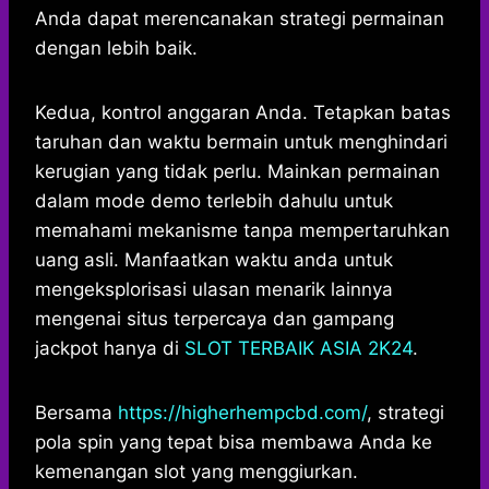
Anda dapat merencanakan strategi permainan
dengan lebih baik.
Kedua, kontrol anggaran Anda. Tetapkan batas
taruhan dan waktu bermain untuk menghindari
kerugian yang tidak perlu. Mainkan permainan
dalam mode demo terlebih dahulu untuk
memahami mekanisme tanpa mempertaruhkan
uang asli. Manfaatkan waktu anda untuk
mengeksplorisasi ulasan menarik lainnya
mengenai situs terpercaya dan gampang
jackpot hanya di
SLOT TERBAIK ASIA 2K24
.
Bersama
https://higherhempcbd.com/
, strategi
pola spin yang tepat bisa membawa Anda ke
kemenangan slot yang menggiurkan.