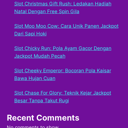
Slot Christmas Gift Rush: Ledakan Hadiah
Natal Dengan Free Spin Gila
Slot Moo Moo Cow: Cara Unik Panen Jackpot
Dari Sapi Hoki
Slot Chicky Run: Pola Ayam Gacor Dengan
Jackpot Mudah Pecah
Slot Cheeky Emperor: Bocoran Pola Kaisar
Bawa Hujan Cuan
Slot Chase For Glory: Teknik Kejar Jackpot
Besar Tanpa Takut Rugi
Recent Comments
No comments to show.