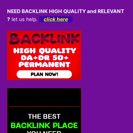
NEED BACKLINK HIGH QUALITY and RELEVANT
?
let us help.
click here