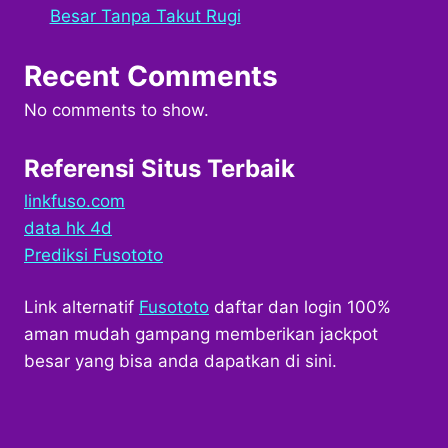
Besar Tanpa Takut Rugi
Recent Comments
No comments to show.
Referensi Situs Terbaik
linkfuso.com
data hk 4d
Prediksi Fusototo
Link alternatif
Fusototo
daftar dan login 100%
aman mudah gampang memberikan jackpot
besar yang bisa anda dapatkan di sini.