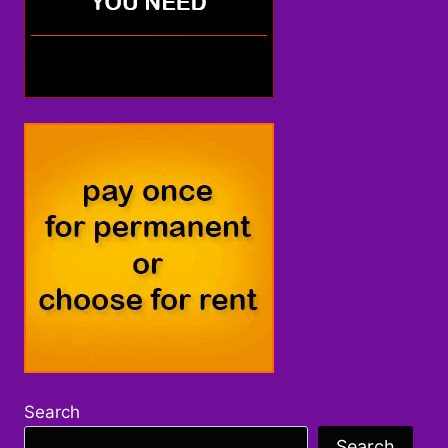
Search
Search