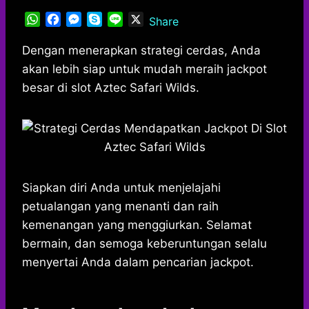
W
F
M
S
L
X
Share
h
a
e
k
i
a
c
s
y
n
Dengan menerapkan strategi cerdas, Anda
t
e
s
p
e
akan lebih siap untuk mudah meraih jackpot
s
b
e
e
besar di slot Aztec Safari Wilds.
A
o
n
p
o
g
p
k
e
r
Siapkan diri Anda untuk menjelajahi
petualangan yang menanti dan raih
kemenangan yang menggiurkan. Selamat
bermain, dan semoga keberuntungan selalu
menyertai Anda dalam pencarian jackpot.