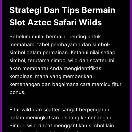
Strategi Dan Tips Bermain
Slot Aztec Safari Wilds
Sebelum mulai bermain, penting untuk
memahami tabel pembayaran dan simbol-
simbol dalam permainan. Ketahui nilai setiap
simbol, terutama simbol wild dan scatter. Ini
akan membantu Anda mengidentifikasi
kombinasi mana yang memberikan
kemenangan dan bagaimana cara memicu fitur
bonus.
Fitur wild dan scatter sangat berpengaruh
dalam meningkatkan peluang kemenangan.
Simbol wild dapat menggantikan simbol lain