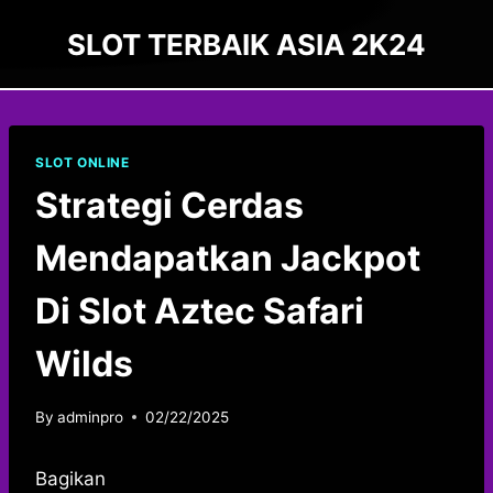
Skip
SLOT TERBAIK ASIA 2K24
to
content
SLOT ONLINE
Strategi Cerdas
Mendapatkan Jackpot
Di Slot Aztec Safari
Wilds
By
adminpro
02/22/2025
Bagikan