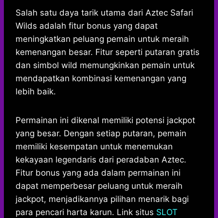
Salah satu daya tarik utama dari Aztec Safari
Wilds adalah fitur bonus yang dapat
meningkatkan peluang pemain untuk meraih
kemenangan besar. Fitur seperti putaran gratis
dan simbol wild memungkinkan pemain untuk
mendapatkan kombinasi kemenangan yang
lebih baik.
Permainan ini dikenal memiliki potensi jackpot
yang besar. Dengan setiap putaran, pemain
memiliki kesempatan untuk menemukan
kekayaan legendaris dari peradaban Aztec.
Fitur bonus yang ada dalam permainan ini
dapat memperbesar peluang untuk meraih
jackpot, menjadikannya pilihan menarik bagi
para pencari harta karun. Link situs
SLOT