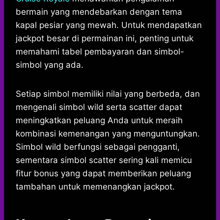
bermain yang mendebarkan dengan tema
kapal pesiar yang mewah. Untuk mendapatkan
jackpot besar di permainan ini, penting untuk
memahami tabel pembayaran dan simbol-
simbol yang ada.
Setiap simbol memiliki nilai yang berbeda, dan
mengenali simbol wild serta scatter dapat
meningkatkan peluang Anda untuk meraih
kombinasi kemenangan yang menguntungkan.
Simbol wild berfungsi sebagai pengganti,
sementara simbol scatter sering kali memicu
fitur bonus yang dapat memberikan peluang
tambahan untuk memenangkan jackpot.