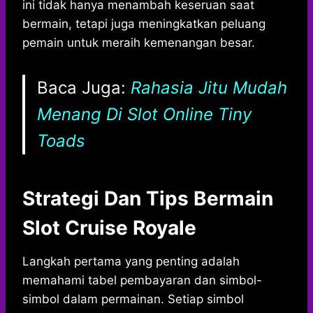
ini tidak hanya menambah keseruan saat
bermain, tetapi juga meningkatkan peluang
pemain untuk meraih kemenangan besar.
Baca Juga:
Rahasia Jitu Mudah
Menang Di Slot Online Tiny
Toads
Strategi Dan Tips Bermain
Slot Cruise Royale
Langkah pertama yang penting adalah
memahami tabel pembayaran dan simbol-
simbol dalam permainan. Setiap simbol