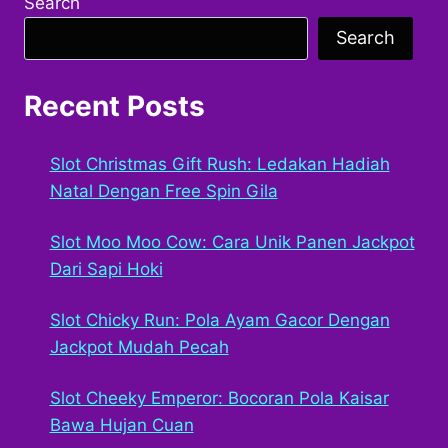
Search
Search
Recent Posts
Slot Christmas Gift Rush: Ledakan Hadiah
Natal Dengan Free Spin Gila
Slot Moo Moo Cow: Cara Unik Panen Jackpot
Dari Sapi Hoki
Slot Chicky Run: Pola Ayam Gacor Dengan
Jackpot Mudah Pecah
Slot Cheeky Emperor: Bocoran Pola Kaisar
Bawa Hujan Cuan