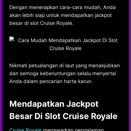
h
a
e
k
i
a
c
s
y
n
Dengan menerapkan cara-cara mudah, Anda
t
e
s
p
e
akan lebih siap untuk mendapatkan jackpot
s
b
e
e
besar di slot Cruise Royale.
A
o
n
p
o
g
p
k
e
r
Nikmati petualangan di laut yang menakjubkan
dan semoga keberuntungan selalu menyertai
Anda dalam pencarian harta karun.
Mendapatkan Jackpot
Besar Di Slot Cruise Royale
Cruise Royale
menawarkan pengalaman