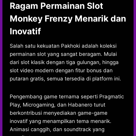
Ragam Permainan Slot
Monkey Frenzy Menarik dan
Inovatif
Salah satu kekuatan Pakhoki adalah koleksi
permainan slot yang sangat beragam. Mulai
dari slot klasik dengan tiga gulungan, hingga
slot video modern dengan fitur bonus dan
putaran gratis, semua tersedia di platform ini.
Pengembang game ternama seperti Pragmatic
Play, Microgaming, dan Habanero turut
berkontribusi menyediakan game-game
inovatif yang menampilkan tema menarik.
Animasi canggih, dan soundtrack yang