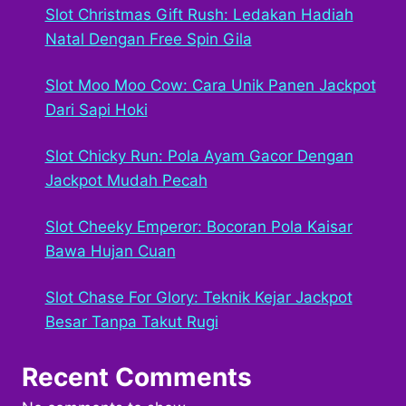
Slot Christmas Gift Rush: Ledakan Hadiah
Natal Dengan Free Spin Gila
Slot Moo Moo Cow: Cara Unik Panen Jackpot
Dari Sapi Hoki
Slot Chicky Run: Pola Ayam Gacor Dengan
Jackpot Mudah Pecah
Slot Cheeky Emperor: Bocoran Pola Kaisar
Bawa Hujan Cuan
Slot Chase For Glory: Teknik Kejar Jackpot
Besar Tanpa Takut Rugi
Recent Comments