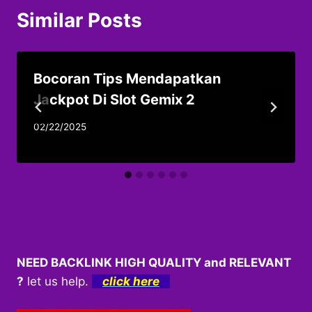
Similar Posts
Bocoran Tips Mendapatkan
Jackpot Di Slot Gemix 2
02/22/2025
NEED BACKLINK HIGH QUALITY and RELEVANT
?
let us help.
click here