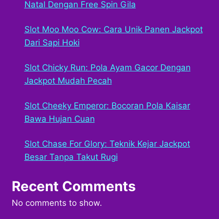
Natal Dengan Free Spin Gila
Slot Moo Moo Cow: Cara Unik Panen Jackpot
Dari Sapi Hoki
Slot Chicky Run: Pola Ayam Gacor Dengan
Jackpot Mudah Pecah
Slot Cheeky Emperor: Bocoran Pola Kaisar
Bawa Hujan Cuan
Slot Chase For Glory: Teknik Kejar Jackpot
Besar Tanpa Takut Rugi
Recent Comments
No comments to show.