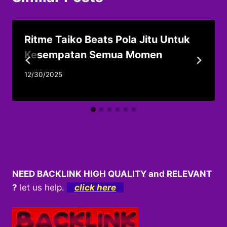
Ritme Taiko Beats Pola Jitu Untuk
Kesempatan Semua Momen
12/30/2025
NEED BACKLINK HIGH QUALITY and RELEVANT
?
let us help.
click here