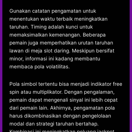
Gunakan catatan pengamatan untuk
menentukan waktu terbaik meningkatkan
taruhan. Timing adalah kunci untuk
memaksimalkan kemenangan. Beberapa
pemain juga memperhatikan urutan taruhan
lawan di meja slot daring. Meskipun bersifat
minor, informasi ini kadang membantu
membaca pola volatilitas.
Pola simbol tertentu bisa menjadi indikator free
spin atau multiplikator. Dengan pengalaman,
pemain dapat mengenali sinyal ini lebih cepat
dari pemain lain. Akhirnya, pengamatan pola
harus dikombinasikan dengan pengelolaan
modal dan strategi taruhan bertahap.
Kombinasi ini meningkatkan peluang jackpot