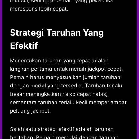
muncul, sehingga pemain yang peka bisa
merespons lebih cepat.
Strategi Taruhan Yang
Efektif
Menentukan taruhan yang tepat adalah
langkah pertama untuk meraih jackpot cepat.
Pemain harus menyesuaikan jumlah taruhan
dengan modal yang tersedia. Taruhan terlalu
besar meningkatkan risiko cepat habis,
sementara taruhan terlalu kecil memperlambat
peluang jackpot.
Salah satu strategi efektif adalah taruhan
bertahap. Pemain memulai dengan taruhan