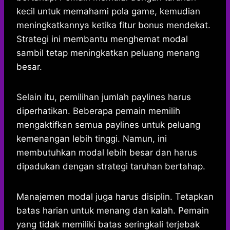
kecil untuk memahami pola game, kemudian
meningkatkannya ketika fitur bonus mendekat.
Strategi ini membantu menghemat modal
sambil tetap meningkatkan peluang menang
besar.
Selain itu, pemilihan jumlah paylines harus
diperhatikan. Beberapa pemain memilih
mengaktifkan semua paylines untuk peluang
kemenangan lebih tinggi. Namun, ini
membutuhkan modal lebih besar dan harus
dipadukan dengan strategi taruhan bertahap.
Manajemen modal juga harus disiplin. Tetapkan
batas harian untuk menang dan kalah. Pemain
yang tidak memiliki batas seringkali terjebak