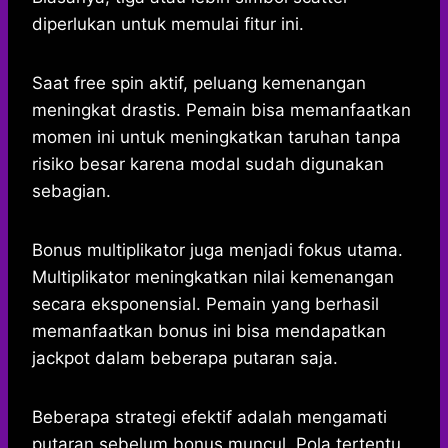
diperlukan untuk memulai fitur ini.
Saat free spin aktif, peluang kemenangan
meningkat drastis. Pemain bisa memanfaatkan
momen ini untuk meningkatkan taruhan tanpa
risiko besar karena modal sudah digunakan
sebagian.
Bonus multiplikator juga menjadi fokus utama.
Multiplikator meningkatkan nilai kemenangan
secara eksponensial. Pemain yang berhasil
memanfaatkan bonus ini bisa mendapatkan
jackpot dalam beberapa putaran saja.
Beberapa strategi efektif adalah mengamati
putaran sebelum bonus muncul. Pola tertentu