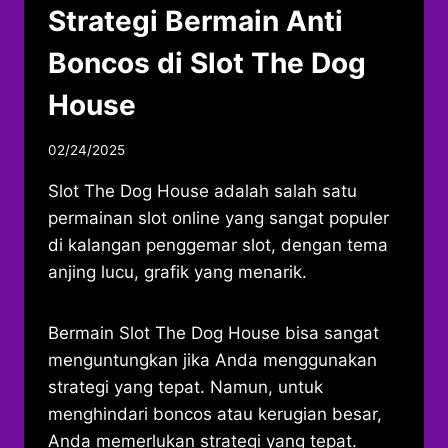
Strategi Bermain Anti
Boncos di Slot The Dog
House
02/24/2025
Slot The Dog House adalah salah satu
permainan slot online yang sangat populer
di kalangan penggemar slot, dengan tema
anjing lucu, grafik yang menarik.
Bermain Slot The Dog House bisa sangat
menguntungkan jika Anda menggunakan
strategi yang tepat. Namun, untuk
menghindari boncos atau kerugian besar,
Anda memerlukan strategi yang tepat.