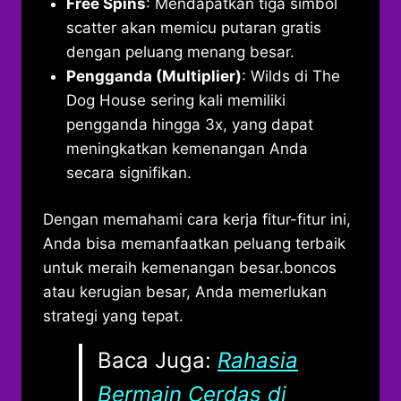
Free Spins
: Mendapatkan tiga simbol
scatter akan memicu putaran gratis
dengan peluang menang besar.
Pengganda (Multiplier)
: Wilds di The
Dog House sering kali memiliki
pengganda hingga 3x, yang dapat
meningkatkan kemenangan Anda
secara signifikan.
Dengan memahami cara kerja fitur-fitur ini,
Anda bisa memanfaatkan peluang terbaik
untuk meraih kemenangan besar.
boncos
atau kerugian besar, Anda memerlukan
strategi yang tepat.
Baca Juga:
Rahasia
Bermain Cerdas di