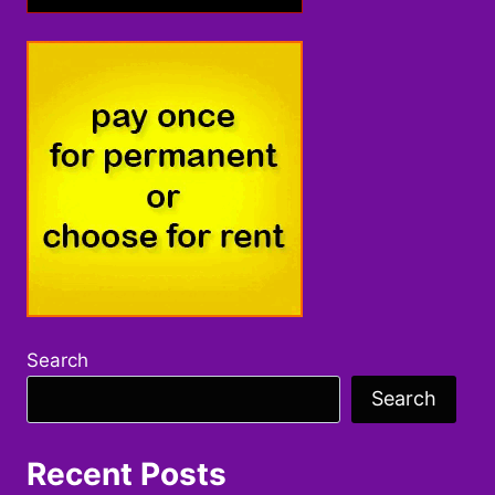
Search
Search
Recent Posts