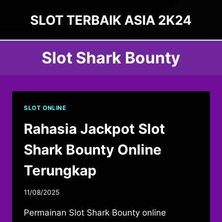
Skip
SLOT TERBAIK ASIA 2K24
to
content
Slot Shark Bounty
SLOT ONLINE
Rahasia Jackpot Slot
Shark Bounty Online
Terungkap
11/08/2025
Permainan Slot Shark Bounty online