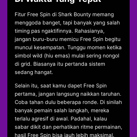
Fitur Free Spin di Shark Bounty memang
menggoda banget, tapi banyak yang salah
timing pas ngaktifinnya. Rahasianya,
jangan buru-buru memicu Free Spin begitu
muncul kesempatan. Tunggu momen ketika
simbol wild (hiu emas) mulai sering nongol
di grid. Biasanya itu pertanda sistem
sedang hangat.
Selain itu, saat kamu dapet Free Spin
pertama, jangan langsung naikkan taruhan.
Coba tahan dulu beberapa ronde. Di sinilah
banyak pemain salah langkah, mereka
terlalu agresif di awal. Padahal, kalau
sabar dikit dan perhatikan ritme permainan,
hasil Free Spin bisa jauh lebih maksimal.