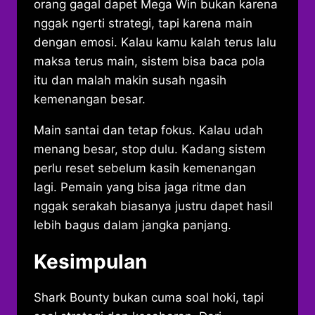
orang gagal dapet Mega Win bukan karena
nggak ngerti strategi, tapi karena main
dengan emosi. Kalau kamu kalah terus lalu
maksa terus main, sistem bisa baca pola
itu dan malah makin susah ngasih
kemenangan besar.
Main santai dan tetap fokus. Kalau udah
menang besar, stop dulu. Kadang sistem
perlu reset sebelum kasih kemenangan
lagi. Pemain yang bisa jaga ritme dan
nggak serakah biasanya justru dapet hasil
lebih bagus dalam jangka panjang.
Kesimpulan
Shark Bounty bukan cuma soal hoki, tapi