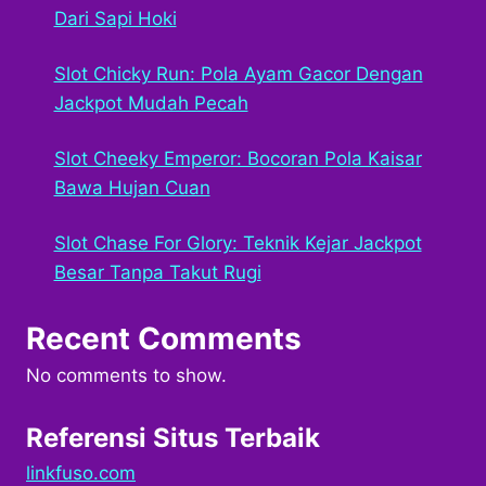
Dari Sapi Hoki
Slot Chicky Run: Pola Ayam Gacor Dengan
Jackpot Mudah Pecah
Slot Cheeky Emperor: Bocoran Pola Kaisar
Bawa Hujan Cuan
Slot Chase For Glory: Teknik Kejar Jackpot
Besar Tanpa Takut Rugi
Recent Comments
No comments to show.
Referensi Situs Terbaik
linkfuso.com