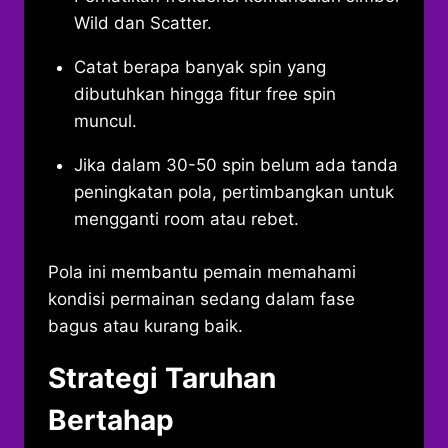
Wild dan Scatter.
Catat berapa banyak spin yang
dibutuhkan hingga fitur free spin
muncul.
Jika dalam 30-50 spin belum ada tanda
peningkatan pola, pertimbangkan untuk
mengganti room atau rebet.
Pola ini membantu pemain memahami
kondisi permainan sedang dalam fase
bagus atau kurang baik.
Strategi Taruhan
Bertahap