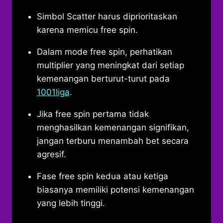
Simbol Scatter harus diprioritaskan
karena memicu free spin.
Dalam mode free spin, perhatikan
multiplier yang meningkat dari setiap
kemenangan berturut-turut pada
1001liga
.
Jika free spin pertama tidak
menghasilkan kemenangan signifikan,
jangan terburu menambah bet secara
agresif.
Fase free spin kedua atau ketiga
biasanya memiliki potensi kemenangan
yang lebih tinggi.