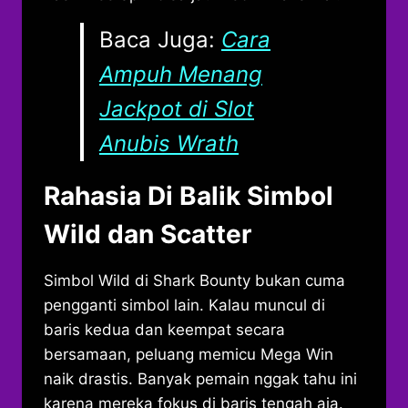
Baca Juga:
Cara
Ampuh Menang
Jackpot di Slot
Anubis Wrath
Rahasia Di Balik Simbol
Wild dan Scatter
Simbol Wild di Shark Bounty bukan cuma
pengganti simbol lain. Kalau muncul di
baris kedua dan keempat secara
bersamaan, peluang memicu Mega Win
naik drastis. Banyak pemain nggak tahu ini
karena mereka fokus di baris tengah aja.