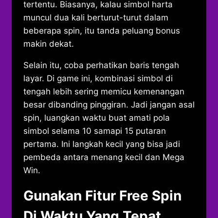
tertentu. Biasanya, kalau simbol harta
muncul dua kali berturut-turut dalam
beberapa spin, itu tanda peluang bonus
makin dekat.
Selain itu, coba perhatikan baris tengah
layar. Di game ini, kombinasi simbol di
tengah lebih sering memicu kemenangan
besar dibanding pinggiran. Jadi jangan asal
spin, luangkan waktu buat amati pola
simbol selama 10 samapi 15 putaran
pertama. Ini langkah kecil yang bisa jadi
pembeda antara menang kecil dan Mega
Win.
Gunakan Fitur Free Spin
Di Waktu Yang Tepat