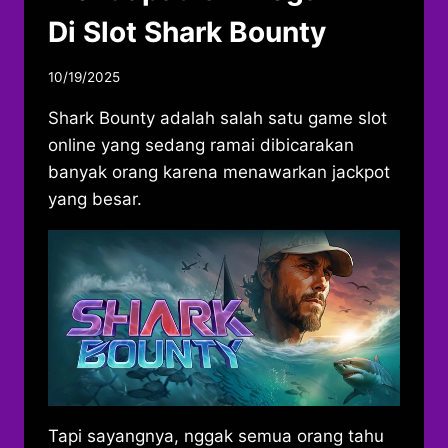
Di Slot Shark Bounty
10/19/2025
Shark Bounty adalah salah satu game slot
online yang sedang ramai dibicarakan
banyak orang karena menawarkan jackpot
yang besar.
Tapi sayangnya, nggak semua orang tahu