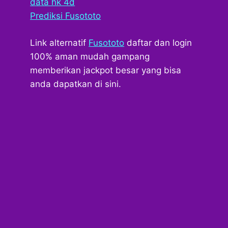
data hk 4d
Prediksi Fusototo
Link alternatif
Fusototo
daftar dan login
100% aman mudah gampang
memberikan jackpot besar yang bisa
anda dapatkan di sini.