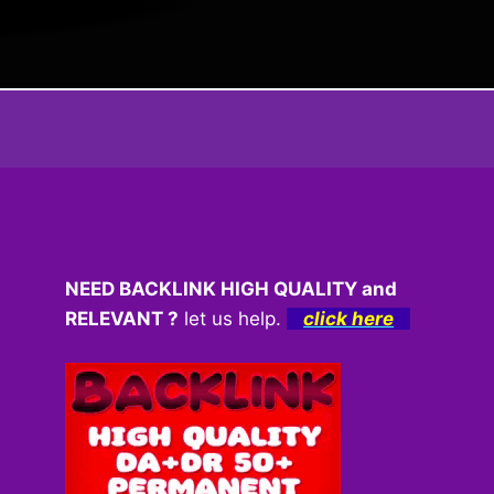
NEED BACKLINK HIGH QUALITY and
RELEVANT ?
let us help.
click here