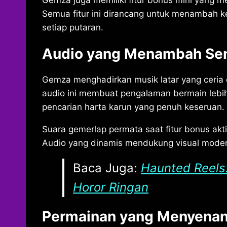
Semua fitur ini dirancang untuk menambah 
setiap putaran.
Audio yang Menambah Sen
Gemza menghadirkan musik latar yang ceria 
audio ini membuat pengalaman bermain lebih
pencarian harta karun yang penuh keseruan.
Suara gemerlap permata saat fitur bonus a
Audio yang dinamis mendukung visual modern
Baca Juga:
Haunted Reels:
Horor Ringan
Permainan yang Menyenang