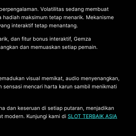
erpengalaman. Volatilitas sedang membuat
a hadiah maksimum tetap menarik. Mekanisme
ang interaktif tetap menantang.
ik, dan fitur bonus interaktif, Gemza
nangkan dan memuaskan setiap pemain.
emadukan visual memikat, audio menyenangkan,
kan sensasi mencari harta karun sambil menikmati
a dan keseruan di setiap putaran, menjadikan
ot modern. Kunjungi kami di
SLOT TERBAIK ASIA