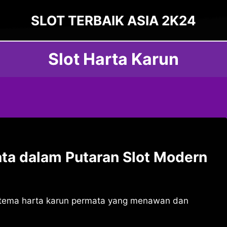
SLOT TERBAIK ASIA 2K24
Slot Harta Karun
ta dalam Putaran Slot Modern
rtema harta karun permata yang menawan dan