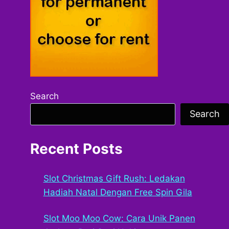
Search
Search
Recent Posts
Slot Christmas Gift Rush: Ledakan
Hadiah Natal Dengan Free Spin Gila
Slot Moo Moo Cow: Cara Unik Panen