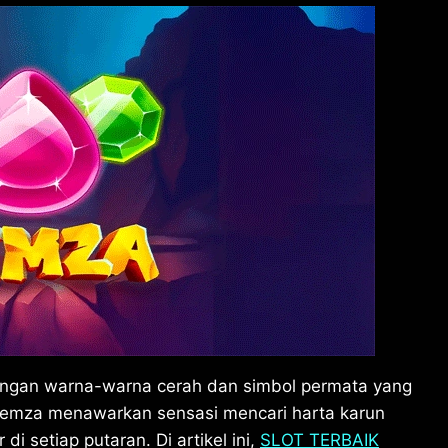
engan warna-warna cerah dan simbol permata yang
 Gemza menawarkan sensasi mencari harta karun
 setiap putaran. Di artikel ini,
SLOT TERBAIK