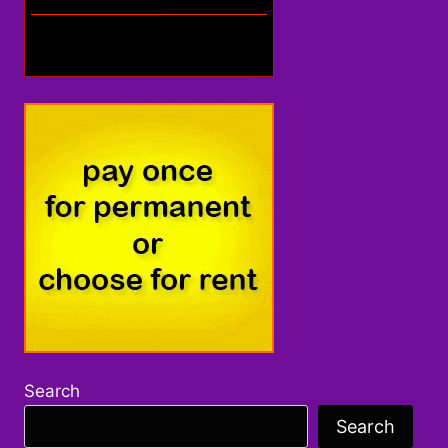
Search
Search