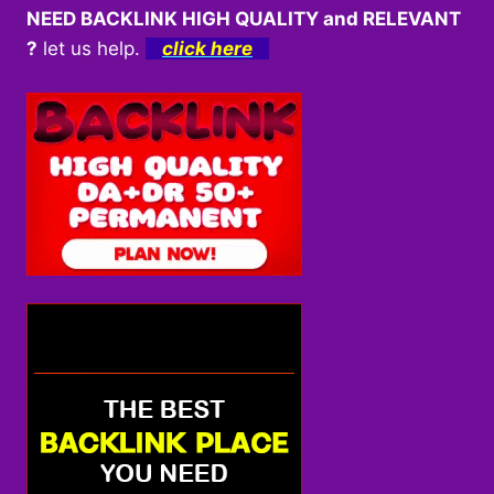
NEED BACKLINK HIGH QUALITY and RELEVANT
?
let us help.
click here