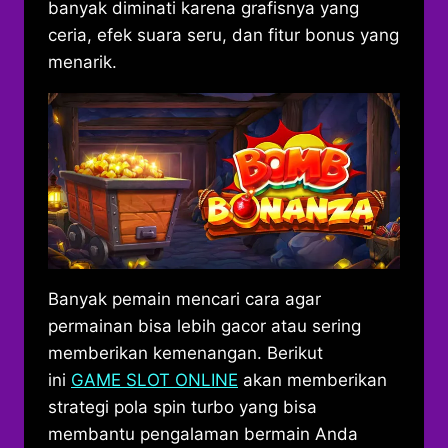
banyak diminati karena grafisnya yang
ceria, efek suara seru, dan fitur bonus yang
menarik.
Banyak pemain mencari cara agar
permainan bisa lebih gacor atau sering
memberikan kemenangan. Berikut
ini
GAME SLOT ONLINE
akan memberikan
strategi pola spin turbo yang bisa
membantu pengalaman bermain Anda