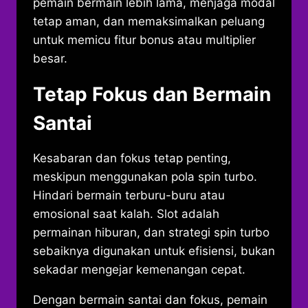
pemain bermain lebih lama, menjaga modal
tetap aman, dan memaksimalkan peluang
untuk memicu fitur bonus atau multiplier
besar.
Tetap Fokus dan Bermain
Santai
Kesabaran dan fokus tetap penting,
meskipun menggunakan pola spin turbo.
Hindari bermain terburu-buru atau
emosional saat kalah. Slot adalah
permainan hiburan, dan strategi spin turbo
sebaiknya digunakan untuk efisiensi, bukan
sekadar mengejar kemenangan cepat.
Dengan bermain santai dan fokus, pemain