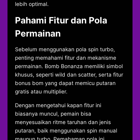
lebih optimal.
Pahami Fitur dan Pola
Permainan
Sebelum menggunakan pola spin turbo,
penting memahami fitur dan mekanisme
permainan. Bomb Bonanza memiliki simbol
khusus, seperti wild dan scatter, serta fitur
bonus bom yang dapat memicu putaran
gratis atau multiplier.
Dengan mengetahui kapan fitur ini
biasanya muncul, pemain bisa
menyesuaikan ritme taruhan dan jenis
putaran, baik menggunakan spin manual
maupun turbo. Pemahaman pola ini