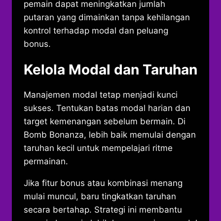
pemain dapat meningkatkan jumlah
putaran yang dimainkan tanpa kehilangan
kontrol terhadap modal dan peluang
bonus.
Kelola Modal dan Taruhan
Manajemen modal tetap menjadi kunci
sukses. Tentukan batas modal harian dan
target kemenangan sebelum bermain. Di
Bomb Bonanza, lebih baik memulai dengan
taruhan kecil untuk mempelajari ritme
permainan.
Jika fitur bonus atau kombinasi menang
mulai muncul, baru tingkatkan taruhan
secara bertahap. Strategi ini membantu