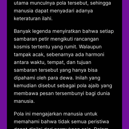
utama munculnya pola tersebut, sehingga
manusia dapat menyadari adanya
keteraturan ilahi.
Banyak legenda menyiratkan bahwa setiap
sambaran petir mengikuti rancangan
kosmis tertentu yang rumit. Walaupun
tampak acak, sebenarnya ada harmoni
antara waktu, tempat, dan tujuan
sambaran tersebut yang hanya bisa
dipahami oleh para dewa. Inilah yang
kemudian disebut sebagai pola ajaib yang
membawa pesan tersembunyi bagi dunia
manusia.
Pola ini mengajarkan manusia untuk
memahami bahwa tidak semua peristiwa