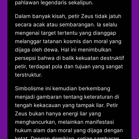
pahlawan legendaris sekalipun.
Dalam banyak kisah, petir Zeus tidak jatuh
secara acak atau sembarangan. Ia selalu
mengenai target tertentu yang dianggap
melanggar tatanan kosmis dan moral yang
dijaga oleh dewa. Hal ini menimbulkan
persepsi bahwa di balik kekuatan destruktif
petir, terdapat pola dan tujuan yang sangat
terstruktur.
Simbolisme ini kemudian berkembang
menjadi gambaran tentang keteraturan di
tengah kekacauan yang tampak liar. Petir
Zeus bukan hanya energi liar yang
menghancurkan, melainkan manifestasi
hukum alam dan moral yang dijaga dengan
ketat. Dengan demikian, setiap sambaran