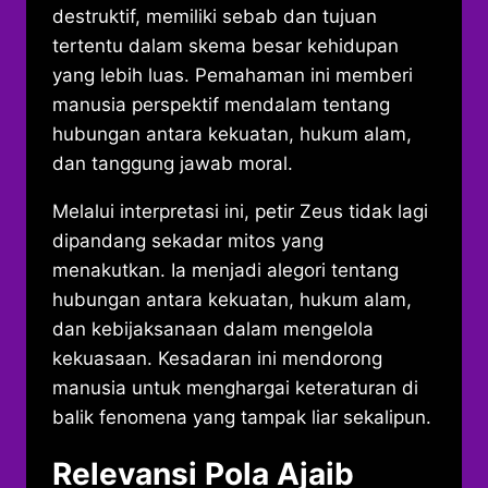
destruktif, memiliki sebab dan tujuan
tertentu dalam skema besar kehidupan
yang lebih luas. Pemahaman ini memberi
manusia perspektif mendalam tentang
hubungan antara kekuatan, hukum alam,
dan tanggung jawab moral.
Melalui interpretasi ini, petir Zeus tidak lagi
dipandang sekadar mitos yang
menakutkan. Ia menjadi alegori tentang
hubungan antara kekuatan, hukum alam,
dan kebijaksanaan dalam mengelola
kekuasaan. Kesadaran ini mendorong
manusia untuk menghargai keteraturan di
balik fenomena yang tampak liar sekalipun.
Relevansi Pola Ajaib