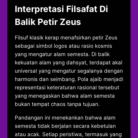
Interpretasi Filsafat Di
Balik Petir Zeus
Filsuf klasik kerap menafsirkan petir Zeus
sebagai simbol logos atau rasio kosmis
yang mengatur alam semesta. Di balik
kekuatan alam yang dahsyat, terdapat akal
universal yang mengatur segalanya dengan
harmonis dan seimbang. Pola ajaib menjadi
representasi keteraturan rasional tersebut
yang menegaskan bahwa alam semesta
bukan tempat chaos tanpa tujuan.
Pandangan ini menekankan bahwa alam
semesta tidak berjalan secara kebetulan
atau acak. Setiap peristiwa, termasuk yang