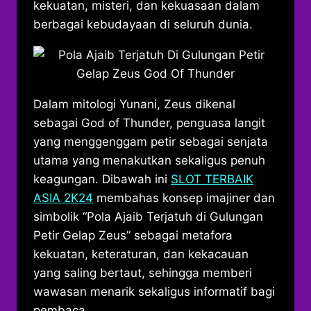
kekuatan, misteri, dan kekuasaan dalam
berbagai kebudayaan di seluruh dunia.
Dalam mitologi Yunani, Zeus dikenal
sebagai God of Thunder, penguasa langit
yang menggenggam petir sebagai senjata
utama yang menakutkan sekaligus penuh
keagungan. Dibawah ini
SLOT TERBAIK
ASIA 2K24
membahas konsep imajiner dan
simbolik “Pola Ajaib Terjatuh di Gulungan
Petir Gelap Zeus” sebagai metafora
kekuatan, keteraturan, dan kekacauan
yang saling bertaut, sehingga memberi
wawasan menarik sekaligus informatif bagi
pembaca.