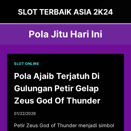
Skip
SLOT TERBAIK ASIA 2K24
to
content
Pola Jitu Hari Ini
SLOT ONLINE
Pola Ajaib Terjatuh Di
Gulungan Petir Gelap
Zeus God Of Thunder
01/22/2026
Petir Zeus God of Thunder menjadi simbol