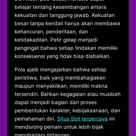
belajar tentang keseimbangan antara
kekuatan dan tanggung jawab. Kekuatan
besar tanpa kendali hanya akan membawa
kehancuran, penderitaan, dan
ketidakadilan. Petir gelap menjadi
pengingat bahwa setiap tindakan memiliki
konsekuensi yang tidak bisa diabaikan.
Pola ajaib mengajarkan bahwa setiap
peristiwa, baik yang membahagiakan
maupun menyakitkan, memiliki makna
tersendiri. Bahkan kegagalan atau musibah
dapat menjadi bagian dari proses
pembentukan karakter, kebijaksanaan, dan
pemahaman diri.
Situs Slot terpercaya
ini
mendorong pemain untuk lebih bijak
menghadapi rintangan.