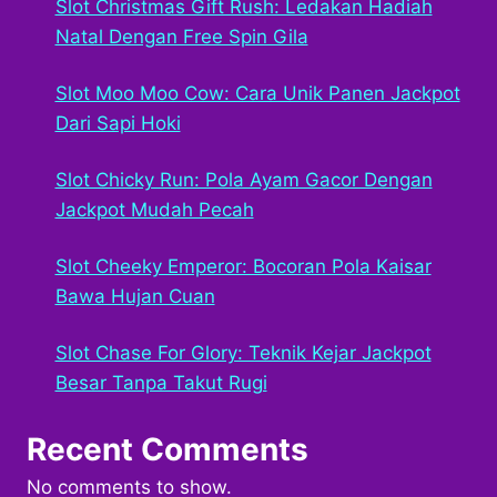
Slot Christmas Gift Rush: Ledakan Hadiah
Natal Dengan Free Spin Gila
Slot Moo Moo Cow: Cara Unik Panen Jackpot
Dari Sapi Hoki
Slot Chicky Run: Pola Ayam Gacor Dengan
Jackpot Mudah Pecah
Slot Cheeky Emperor: Bocoran Pola Kaisar
Bawa Hujan Cuan
Slot Chase For Glory: Teknik Kejar Jackpot
Besar Tanpa Takut Rugi
Recent Comments
No comments to show.