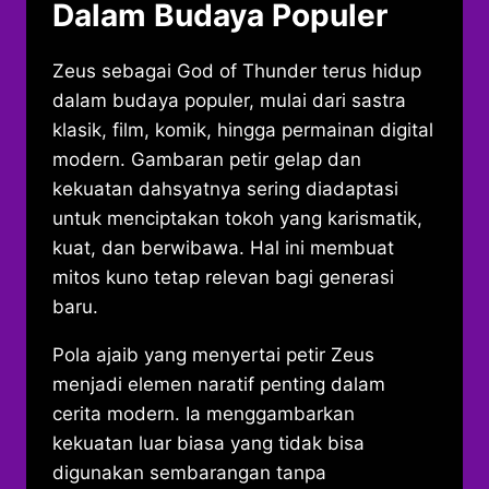
Dalam Budaya Populer
Zeus sebagai God of Thunder terus hidup
dalam budaya populer, mulai dari sastra
klasik, film, komik, hingga permainan digital
modern. Gambaran petir gelap dan
kekuatan dahsyatnya sering diadaptasi
untuk menciptakan tokoh yang karismatik,
kuat, dan berwibawa. Hal ini membuat
mitos kuno tetap relevan bagi generasi
baru.
Pola ajaib yang menyertai petir Zeus
menjadi elemen naratif penting dalam
cerita modern. Ia menggambarkan
kekuatan luar biasa yang tidak bisa
digunakan sembarangan tanpa