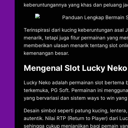
keberuntungannya yang khas dan peluang j
Terinspirasi dari kucing keberuntungan asal J
menarik, tetapi juga fitur permainan yang m
memberikan ulasan menarik tentang slot on
kemenangan besar.
Mengenal Slot Lucky Neko
Lucky Neko adalah permainan slot bertema 
terkemuka, PG Soft. Permainan ini mengguna
yang bervariasi dan sistem ways to win yan
Desain simbol seperti patung kucing, lenter
autentik. Nilai RTP (Return to Player) dari Lu
sehingga cukup menjanjikan bagi pemain yan