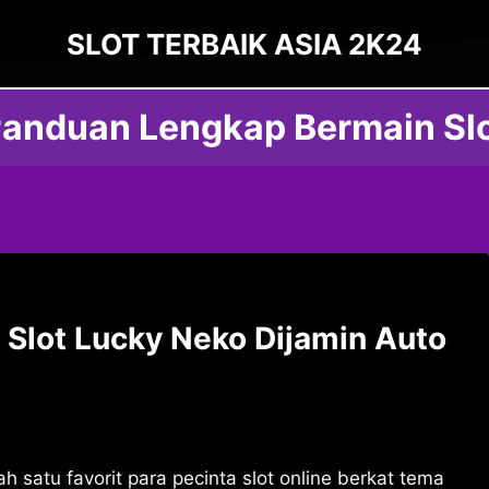
SLOT TERBAIK ASIA 2K24
anduan Lengkap Bermain Sl
Slot Lucky Neko Dijamin Auto
h satu favorit para pecinta slot online berkat tema