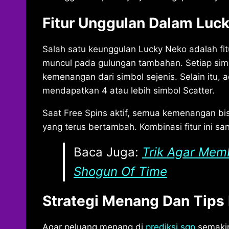
Fitur Unggulan Dalam Luc
Salah satu keunggulan Lucky Neko adalah fitu
muncul pada gulungan tambahan. Setiap si
kemenangan dari simbol sejenis. Selain itu, a
mendapatkan 4 atau lebih simbol Scatter.
Saat Free Spins aktif, semua kemenangan b
yang terus bertambah. Kombinasi fitur ini sa
Baca Juga:
Trik Agar Mem
Shogun Of Time
Strategi Menang Dan Tips
Agar peluang menang di
prediksi sgp
semakin