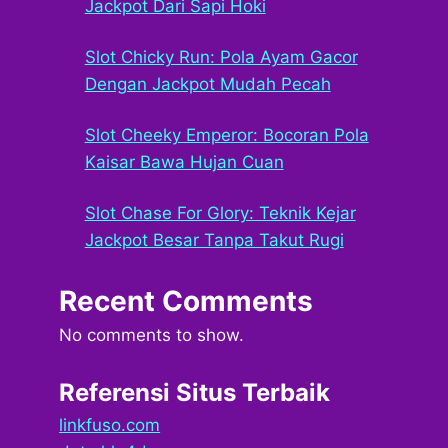
Jackpot Dari Sapi Hoki
Slot Chicky Run: Pola Ayam Gacor
Dengan Jackpot Mudah Pecah
Slot Cheeky Emperor: Bocoran Pola
Kaisar Bawa Hujan Cuan
Slot Chase For Glory: Teknik Kejar
Jackpot Besar Tanpa Takut Rugi
Recent Comments
No comments to show.
Referensi Situs Terbaik
linkfuso.com