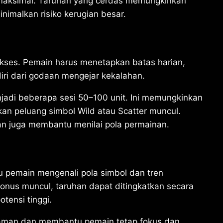
 maksimal. Taruhan yang cerdas memungkinkan
imalkan risiko kerugian besar.
kses. Pemain harus menetapkan batas harian,
iri dari godaan mengejar kekalahan.
njadi beberapa sesi 50–100 unit. Ini memungkinkan
n peluang simbol Wild atau Scatter muncul.
n juga membantu menilai pola permainan.
pemain mengenali pola simbol dan tren
nus muncul, taruhan dapat ditingkatkan secara
ensi tinggi.
aman dan membantu pemain tetap fokus dan