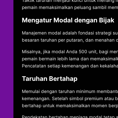
Taktik taruhan menjadi kunci untuk menang
pemain memaksimalkan peluang sambil memin
Mengatur Modal dengan Bijak
Manajemen modal adalah fondasi strategi su
besaran taruhan per putaran, dan menahan d
Misalnya, jika modal Anda 500 unit, bagi me
pemain bermain lebih lama dan memaksimalka
Pencatatan setiap kemenangan dan kekalaha
Taruhan Bertahap
Memulai dengan taruhan minimum membantu 
kemenangan. Setelah simbol premium atau bo
bertahap untuk memaksimalkan momen berpot
Pendekatan bertahap menjaga modal tetap 