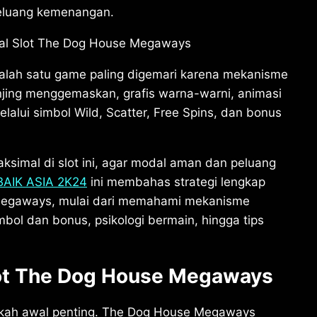
eluang kemenangan.
lah satu game paling digemari karena mekanisme
jing menggemaskan, grafis warna-warni, animasi
alui simbol Wild, Scatter, Free Spins, dan bonus
simal di slot ini, agar modal aman dan peluang
AIK ASIA 2K24
ini membahas strategi lengkap
Megaways, mulai dari memahami mekanisme
bol dan bonus, psikologi bermain, hingga tips
t The Dog House Megaways
gkah awal penting. The Dog House Megaways