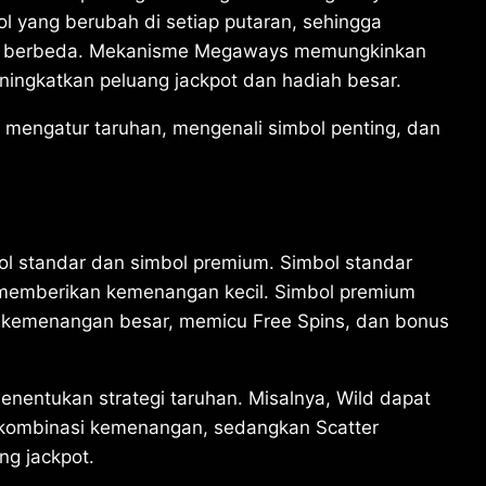
l yang berubah di setiap putaran, sehingga
n berbeda. Mekanisme Megaways memungkinkan
ningkatkan peluang jackpot dan hadiah besar.
engatur taruhan, mengenali simbol penting, dan
ol standar dan simbol premium. Simbol standar
h memberikan kemenangan kecil. Simbol premium
uk kemenangan besar, memicu Free Spins, dan bonus
nentukan strategi taruhan. Misalnya, Wild dapat
 kombinasi kemenangan, sedangkan Scatter
ng jackpot.