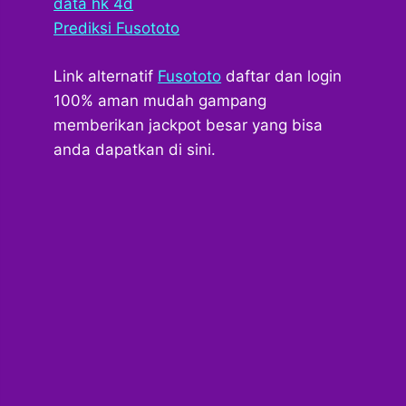
data hk 4d
Prediksi Fusototo
Link alternatif
Fusototo
daftar dan login
100% aman mudah gampang
memberikan jackpot besar yang bisa
anda dapatkan di sini.