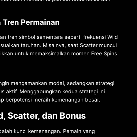
 Tren Permainan
 tren simbol sementara seperti frekuensi Wild
aikan taruhan. Misalnya, saat Scatter muncul
naikkan untuk memaksimalkan momen Free Spins.
 ingin mengamankan modal, sedangkan strategi
us aktif. Menggabungkan kedua strategi ini
p berpotensi meraih kemenangan besar.
, Scatter, dan Bonus
adalah kunci kemenangan. Pemain yang