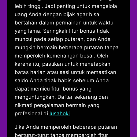
lebih tinggi. Jadi penting untuk mengelola
uang Anda dengan bijak agar bisa
bertahan dalam permainan untuk waktu
yang lama. Seringkali fitur bonus tidak
muncul pada setiap putaran, dan Anda
mungkin bermain beberapa putaran tanpa
memperoleh kemenangan besar. Oleh
karena itu, pastikan untuk menetapkan
batas harian atau sesi untuk memastikan
saldo Anda tidak habis sebelum Anda
dapat memicu fitur bonus yang
menguntungkan. Daftar sekarang dan
nikmati pengalaman bermain yang
profesional di
lusahoki
.
Jika Anda memperoleh beberapa putaran
berturut-turut tanpa memperoleh fitur