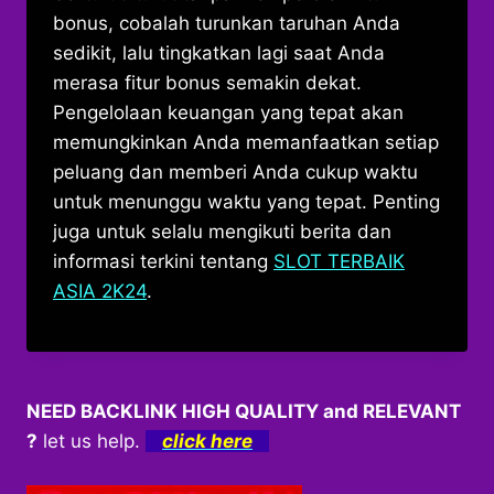
bonus, cobalah turunkan taruhan Anda
sedikit, lalu tingkatkan lagi saat Anda
merasa fitur bonus semakin dekat.
Pengelolaan keuangan yang tepat akan
memungkinkan Anda memanfaatkan setiap
peluang dan memberi Anda cukup waktu
untuk menunggu waktu yang tepat. Penting
juga untuk selalu mengikuti berita dan
informasi terkini tentang
SLOT TERBAIK
ASIA 2K24
.
NEED BACKLINK HIGH QUALITY and RELEVANT
?
let us help.
click here