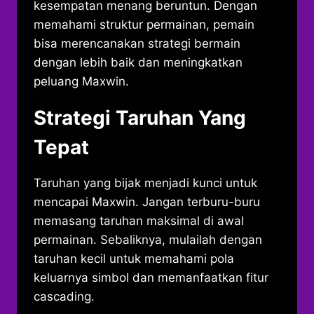
kesempatan menang beruntun. Dengan
memahami struktur permainan, pemain
bisa merencanakan strategi bermain
dengan lebih baik dan meningkatkan
peluang Maxwin.
Strategi Taruhan Yang
Tepat
Taruhan yang bijak menjadi kunci untuk
mencapai Maxwin. Jangan terburu-buru
memasang taruhan maksimal di awal
permainan. Sebaliknya, mulailah dengan
taruhan kecil untuk memahami pola
keluarnya simbol dan memanfaatkan fitur
cascading.