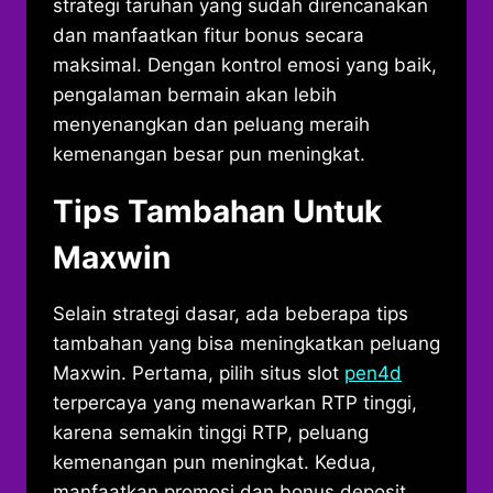
strategi taruhan yang sudah direncanakan
dan manfaatkan fitur bonus secara
maksimal. Dengan kontrol emosi yang baik,
pengalaman bermain akan lebih
menyenangkan dan peluang meraih
kemenangan besar pun meningkat.
Tips Tambahan Untuk
Maxwin
Selain strategi dasar, ada beberapa tips
tambahan yang bisa meningkatkan peluang
Maxwin. Pertama, pilih situs slot
pen4d
terpercaya yang menawarkan RTP tinggi,
karena semakin tinggi RTP, peluang
kemenangan pun meningkat. Kedua,
manfaatkan promosi dan bonus deposit,