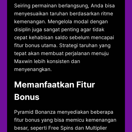
Seiring permainan berlangsung, Anda bisa
menyesuaikan taruhan berdasarkan ritme
kemenangan. Mengelola modal dengan
disiplin juga sangat penting agar tidak
cepat kehabisan saldo sebelum mencapai
fitur bonus utama. Strategi taruhan yang
tepat akan membuat perjalanan menuju
Maxwin lebih konsisten dan
menyenangkan.
Memanfaatkan Fitur
Bonus
Pyramid Bonanza menyediakan beberapa
fitur bonus yang bisa memicu kemenangan
besar, seperti Free Spins dan Multiplier