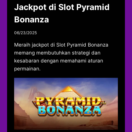
Jackpot di Slot Pyramid
Bonanza
06/23/2025
Meraih jackpot di Slot Pyramid Bonanza
memang membutuhkan strategi dan
kesabaran dengan memahami aturan
permainan.