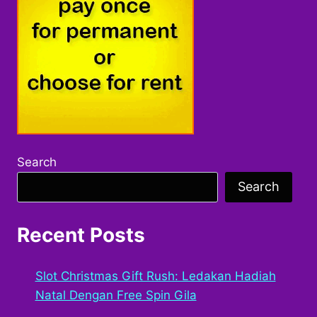
Search
Search
Recent Posts
Slot Christmas Gift Rush: Ledakan Hadiah
Natal Dengan Free Spin Gila