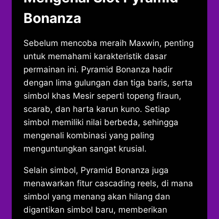
Bonanza
Sebelum mencoba meraih Maxwin, penting
untuk memahami karakteristik dasar
permainan ini. Pyramid Bonanza hadir
dengan lima gulungan dan tiga baris, serta
simbol khas Mesir seperti topeng firaun,
scarab, dan harta karun kuno. Setiap
simbol memiliki nilai berbeda, sehingga
mengenali kombinasi yang paling
menguntungkan sangat krusial.
Selain simbol, Pyramid Bonanza juga
menawarkan fitur cascading reels, di mana
simbol yang menang akan hilang dan
digantikan simbol baru, memberikan