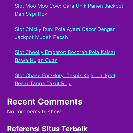
Slot Moo Moo Cow: Cara Unik Panen Jackpot
Dari Sapi Hoki
Slot Chicky Run: Pola Ayam Gacor Dengan
Jackpot Mudah Pecah
Slot Cheeky Emperor: Bocoran Pola Kaisar
Bawa Hujan Cuan
Slot Chase For Glory: Teknik Kejar Jackpot
Besar Tanpa Takut Rugi
Recent Comments
No comments to show.
Referensi Situs Terbaik