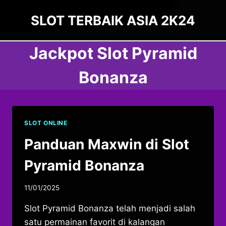
Skip
SLOT TERBAIK ASIA 2K24
to
content
Jackpot Slot Pyramid
Bonanza
SLOT ONLINE
Panduan Maxwin di Slot
Pyramid Bonanza
11/01/2025
Slot Pyramid Bonanza telah menjadi salah
satu permainan favorit di kalangan