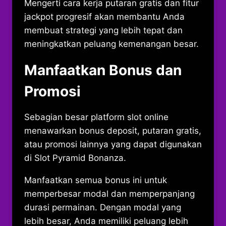
Mengerti cara kerja putaran gratis dan fitur
jackpot progresif akan membantu Anda
membuat strategi yang lebih tepat dan
meningkatkan peluang kemenangan besar.
Manfaatkan Bonus dan
Promosi
Sebagian besar platform slot online
menawarkan bonus deposit, putaran gratis,
atau promosi lainnya yang dapat digunakan
di Slot Pyramid Bonanza.
Manfaatkan semua bonus ini untuk
memperbesar modal dan memperpanjang
durasi permainan. Dengan modal yang
lebih besar, Anda memiliki peluang lebih