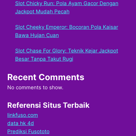
Slot Chicky Run: Pola Ayam Gacor Dengan
Jackpot Mudah Pecah
Slot Cheeky Emperor: Bocoran Pola Kaisar
Bawa Hujan Cuan
Slot Chase For Glory: Teknik Kejar Jackpot
Besar Tanpa Takut Rugi
Recent Comments
No comments to show.
Referensi Situs Terbaik
linkfuso.com
data hk 4d
Prediksi Fusototo