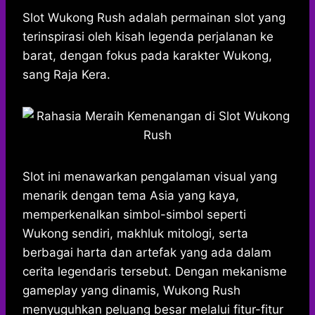
h
a
e
k
i
a
c
s
y
n
Slot Wukong Rush adalah permainan slot yang
t
e
s
p
e
terinspirasi oleh kisah legenda perjalanan ke
s
b
e
e
barat, dengan fokus pada karakter Wukong,
A
o
n
sang Raja Kera.
p
o
g
p
k
e
r
Slot ini menawarkan pengalaman visual yang
menarik dengan tema Asia yang kaya,
memperkenalkan simbol-simbol seperti
Wukong sendiri, makhluk mitologi, serta
berbagai harta dan artefak yang ada dalam
cerita legendaris tersebut. Dengan mekanisme
gameplay yang dinamis, Wukong Rush
menyuguhkan peluang besar melalui fitur-fitur