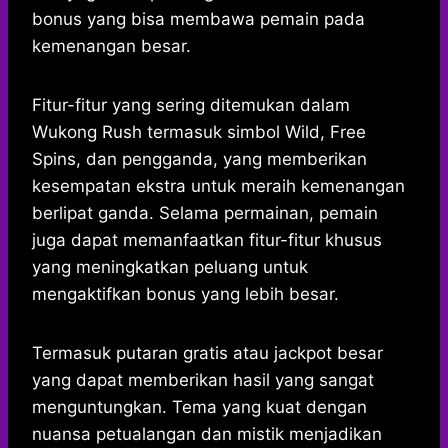
bonus yang bisa membawa pemain pada
kemenangan besar.
Fitur-fitur yang sering ditemukan dalam
Wukong Rush termasuk simbol Wild, Free
Spins, dan pengganda, yang memberikan
kesempatan ekstra untuk meraih kemenangan
berlipat ganda. Selama permainan, pemain
juga dapat memanfaatkan fitur-fitur khusus
yang meningkatkan peluang untuk
mengaktifkan bonus yang lebih besar.
Termasuk putaran gratis atau jackpot besar
yang dapat memberikan hasil yang sangat
menguntungkan. Tema yang kuat dengan
nuansa petualangan dan mistik menjadikan