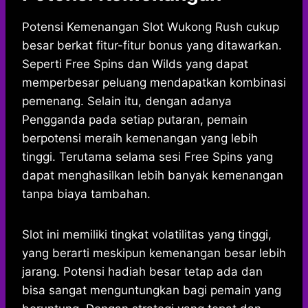
Potensi Kemenangan Slot Wukong Rush cukup
besar berkat fitur-fitur bonus yang ditawarkan.
Seperti Free Spins dan Wilds yang dapat
memperbesar peluang mendapatkan kombinasi
pemenang. Selain itu, dengan adanya
Pengganda pada setiap putaran, pemain
berpotensi meraih kemenangan yang lebih
tinggi. Terutama selama sesi Free Spins yang
dapat menghasilkan lebih banyak kemenangan
tanpa biaya tambahan.
Slot ini memiliki tingkat volatilitas yang tinggi,
yang berarti meskipun kemenangan besar lebih
jarang. Potensi hadiah besar tetap ada dan
bisa sangat menguntungkan bagi pemain yang