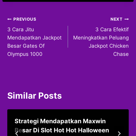
Post
PREVIOUS
NEXT
3 Cara Jitu
3 Cara Efektif
navigation
Mendapatkan Jackpot
Meningkatkan Peluang
Besar Gates Of
Jackpot Chicken
Olympus 1000
Chase
Similar Posts
Strategi Mendapatkan Maxwin
Besar Di Slot Hot Hot Halloween