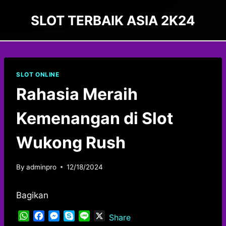
Skip
SLOT TERBAIK ASIA 2K24
to
content
SLOT ONLINE
Rahasia Meraih
Kemenangan di Slot
Wukong Rush
By
adminpro
12/18/2024
Bagikan
W
F
M
S
L
X
Share